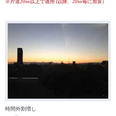
※片道20㎞以上で適用 (以降、20㎞毎に加算）
時間外割増し