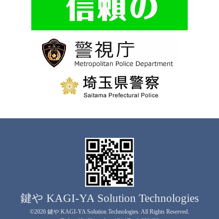
鍵や KAGI-YA Solution Technologies
©2026
鍵や KAGI-YA Solution Technologies
. All Rights Reserved.