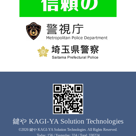
鍵や KAGI-YA Solution Technologies
©2026
鍵や KAGI-YA Solution Technologies
. All Rights Reserved.
Today:
156
/ Yesterday:
324
/ Total:
330224